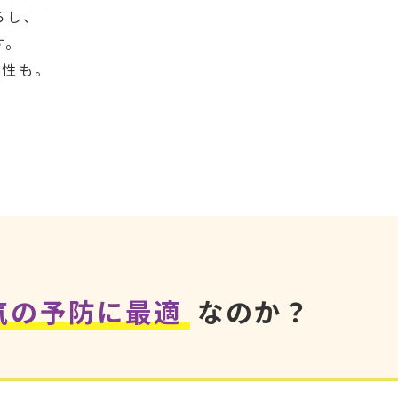
らし、
す。
能性も。
。
気の予防に最適
なのか？