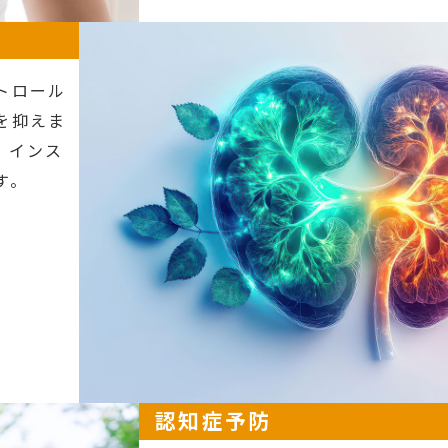
トロール
を抑えま
、インス
す。
認知症予防