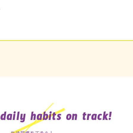
い
daily habits on track!